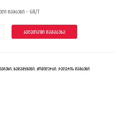
ლი დამტენი – GB/T
ᲙᲐᲚᲐᲗᲐᲨᲘ ᲓᲐᲛᲐᲢᲔᲑᲐ
უარები
,
გადამყვანი
,
კომპლექტი
,
ქალაქის დამტენი