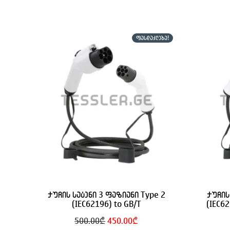
ᲤᲐᲡᲓᲐᲙᲚᲔᲑᲐ!
ქუჩის სატენი 3 ფაზიანი Type 2
ქუჩის
(IEC62196) to GB/T
(IEC62
Original
Current
500.00
₾
450.00
₾