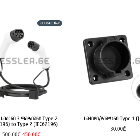
ᲤᲐᲡᲓᲐᲙᲚᲔᲑᲐ!
 სატენი 3 ფაზიანი Type 2
საკიდი/დამჭერი Type 1 (
196) to Type 2 (IEC62196)
30.00
₾
Original
Current
500.00
₾
450.00
₾