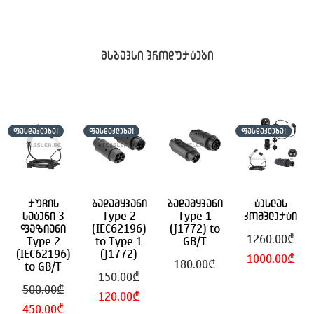
მსგავსი პროდუქტები
ᲤᲐᲡᲓᲐᲙᲚᲔᲑᲐ!
ᲤᲐᲡᲓᲐᲙᲚᲔᲑᲐ!
ᲤᲐᲡᲓᲐᲙᲚᲔᲑᲐ!
ქუჩის
გადამყვანი
გადამყვანი
ტესლას
სატენი 3
Type 2
Type 1
კომპლექტი
ფაზიანი
(IEC62196)
(J1772) to
1260.00
₾
Type 2
to Type 1
GB/T
(IEC62196)
(J1772)
Original
Cur
1000.00
₾
180.00
₾
to GB/T
150.00
₾
price
pri
500.00
₾
Original
Current
120.00
₾
was:
is:
Original
Current
450.00
₾